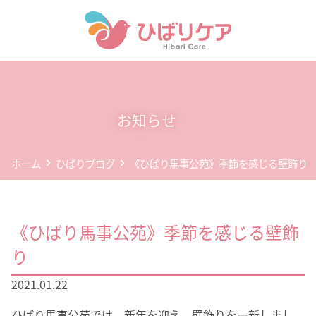
ホーム
デイサービス(通所介護)
お知らせ
事業所案内
ホーム
ひばりブログ
《ひばり馬事公苑》季節を感じる壁飾り
企業情報
お問い合わせ
《ひばり馬事公苑》季節を感じる壁飾
個人情報保護方針
り
2021.01.22
ひばり馬事公苑では、新年を迎え、壁飾りを一新しまし