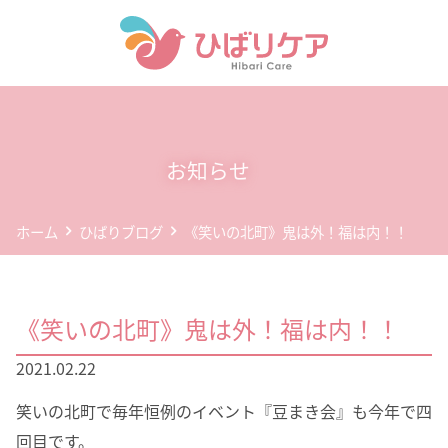
ホーム
デイサービス(通所介護)
お知らせ
事業所案内
ホーム
ひばりブログ
《笑いの北町》鬼は外！福は内！！
企業情報
お問い合わせ
《笑いの北町》鬼は外！福は内！！
個人情報保護方針
2021.02.22
笑いの北町で毎年恒例のイベント『豆まき会』も今年で四
回目です。