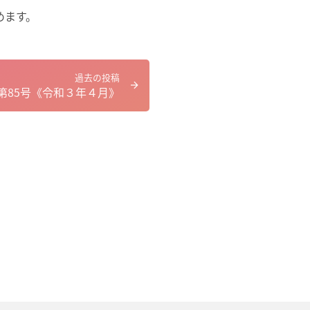
めます。
過去の投稿
第85号《令和３年４月》