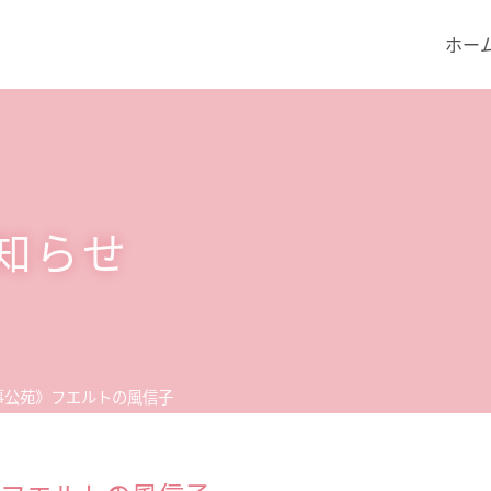
ホー
知らせ
事公苑》フエルトの風信子