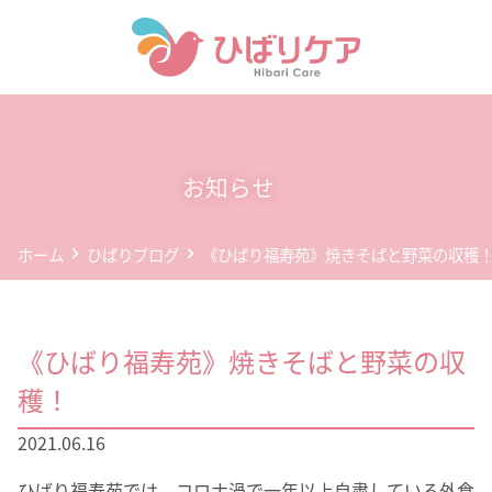
ホーム
デイサービス(通所介護)
お知らせ
事業所案内
ホーム
ひばりブログ
《ひばり福寿苑》焼きそばと野菜の収穫
企業情報
お問い合わせ
《ひばり福寿苑》焼きそばと野菜の収
個人情報保護方針
穫！
2021.06.16
ひばり福寿苑では、コロナ渦で一年以上自粛している外食