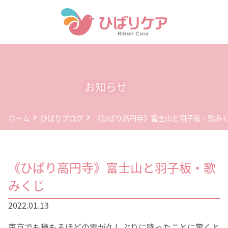
ホーム
デイサービス(通所介護)
お知らせ
事業所案内
ホーム
ひばりブログ
《ひばり高円寺》富士山と羽子板・歌み
企業情報
お問い合わせ
《ひばり高円寺》富士山と羽子板・歌
個人情報保護方針
みくじ
2022.01.13
東京でも積もるほどの雪が久しぶりに降ったことに驚くと