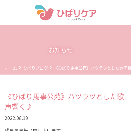
ホーム
デイサービス(通所介護)
お知らせ
事業所案内
ホーム
ひばりブログ
《ひばり馬事公苑》ハツラツとした歌声
企業情報
お問い合わせ
《ひばり馬事公苑》ハツラツとした歌
個人情報保護方針
声響く♪
2022.08.19
残暑お見舞い申し上げます。