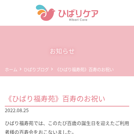
ホーム
デイサービス(通所介護)
お知らせ
事業所案内
ホーム
ひばりブログ
《ひばり福寿苑》百寿のお祝い
企業情報
お問い合わせ
《ひばり福寿苑》百寿のお祝い
個人情報保護方針
2022.08.25
ひばり福寿苑では、このたび百歳の誕生日を迎えたご利用
者様の百寿会をおこないました。