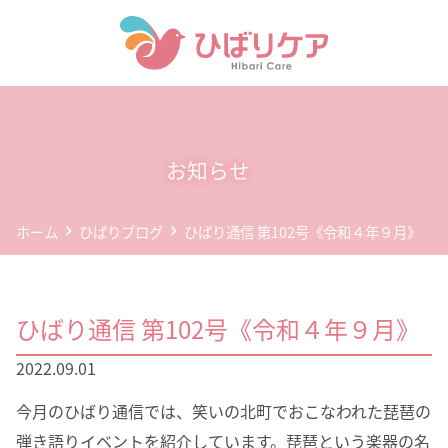
ホーム
デイサービス(通所介護)
お知らせ
事業所案内
ホーム
ひばりブログ
ひばり通信 第102号《令和４年９月》
企業情報
お問い合わせ
ひばり通信 第102号《令和４年９月》
個人情報保護方針
2022.09.01
今月のひばり通信では、笑いの北町でおこなわれた琵琶の
弾き語りイベントを紹介しています。琵琶という楽器の名