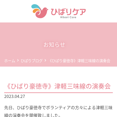
ホーム
デイサービス(通所介護)
お知らせ
事業所案内
ホーム
ひばりブログ
《ひばり豪徳寺》津軽三味線の演奏会
企業情報
お問い合わせ
《ひばり豪徳寺》津軽三味線の演奏会
個人情報保護方針
2023.04.27
先日、ひばり豪徳寺でボランティアの方々による津軽三味
線の演奏会を開催致しました。