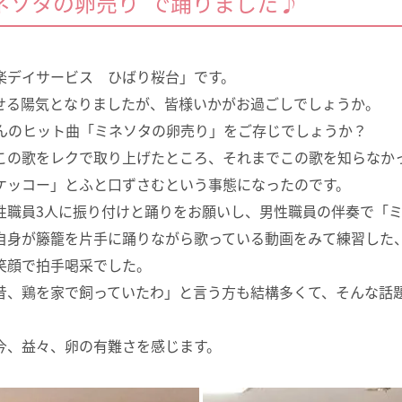
ネソタの卵売り”で踊りました♪
楽デイサービス ひばり桜台」です。
せる陽気となりましたが、皆様いかがお過ごしでしょうか。
さんのヒット曲「ミネソタの卵売り」をご存じでしょうか？
この歌をレクで取り上げたところ、それまでこの歌を知らなか
ケッコー」とふと口ずさむという事態になったのです。
性職員3人に振り付けと踊りをお願いし、男性職員の伴奏で「
自身が籐籠を片手に踊りながら歌っている動画をみて練習した
笑顔で拍手喝采でした。
昔、鶏を家で飼っていたわ」と言う方も結構多くて、そんな話
今、益々、卵の有難さを感じます。