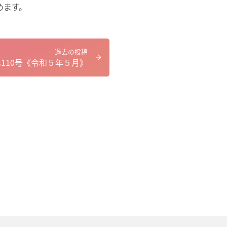
めます。
過去の投稿
第110号《令和５年５月》