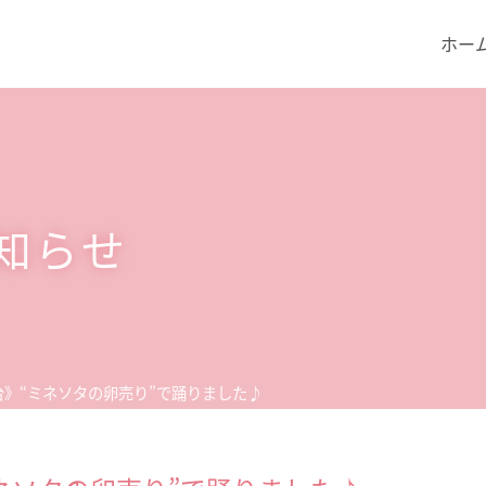
ホー
知らせ
台》“ミネソタの卵売り”で踊りました♪