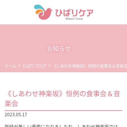
ホーム
デイサービス(通所介護)
お知らせ
事業所案内
ホーム
ひばりブログ
《しあわせ神楽坂》恒例の食事会＆音楽
企業情報
お問い合わせ
《しあわせ神楽坂》恒例の食事会＆音
個人情報保護方針
楽会
2023.05.17
新緑が美しい季節になりましたね。しあわせ神楽坂では、