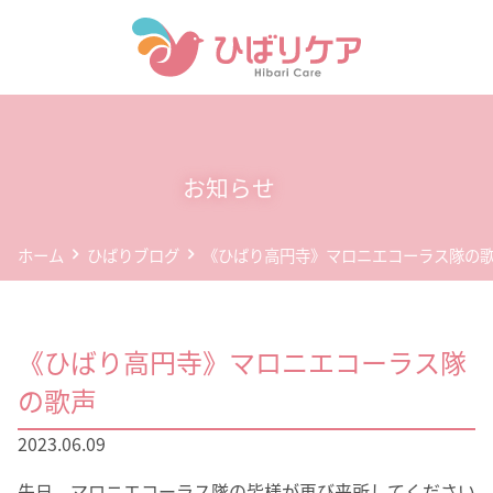
ホーム
デイサービス(通所介護)
お知らせ
事業所案内
ホーム
ひばりブログ
《ひばり高円寺》マロニエコーラス隊の
企業情報
お問い合わせ
《ひばり高円寺》マロニエコーラス隊
個人情報保護方針
の歌声
2023.06.09
先日、マロニエコーラス隊の皆様が再び来所してください