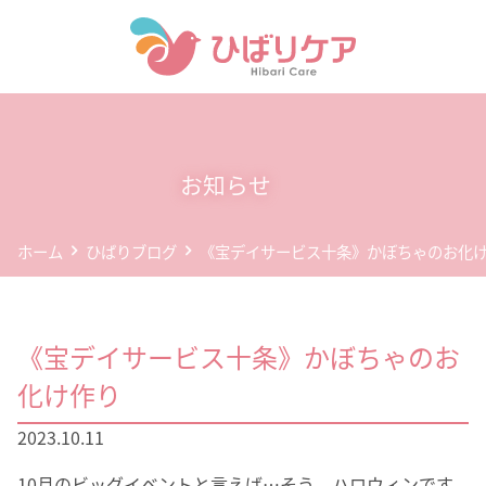
ホーム
デイサービス(通所介護)
お知らせ
事業所案内
ホーム
ひばりブログ
《宝デイサービス十条》かぼちゃのお化
企業情報
お問い合わせ
《宝デイサービス十条》かぼちゃのお
個人情報保護方針
化け作り
2023.10.11
10月のビッグイベントと言えば…そう、ハロウィンです