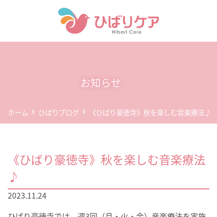
ホーム
デイサービス(通所介護)
お知らせ
事業所案内
ホーム
ひばりブログ
《ひばり豪徳寺》秋を楽しむ音楽療法♪
企業情報
お問い合わせ
《ひばり豪徳寺》秋を楽しむ音楽療法
個人情報保護方針
♪
2023.11.24
ひばり豪徳寺では、週3回（月・火・金）音楽療法を実施