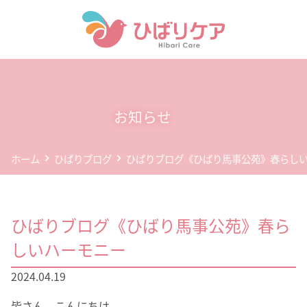
ホーム
デイサービス(通所介護)
お知らせ
事業所案内
ホーム
ひばりブログ
ひばりブログ《ひばり馬事公苑》春らし
企業情報
お問い合わせ
ひばりブログ《ひばり馬事公苑》春ら
個人情報保護方針
しいハーモニー
2024.04.19
皆さん、こんにちは。